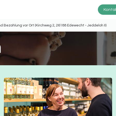
Prinz Scheune
Produkte
Service
Kontak
ng und Bezahlung vor Ort (Kirchweg 2, 26188 Edewecht - Jeddel
n