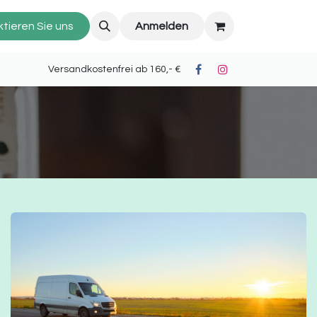
tieren Sie uns
Anmelden
oh II) Versandkostenfrei ab 160,- €