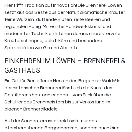
Hier trifft Tradition auf Innovation! Die Brennerei Löwen
setzt auf das Beste aus der Natur: aromatische Kräuter,
feine Wurzeln, duftende Blüten, reife Beeren und
regionalen Honig. Mit echter Handwerkskunst und
modernster Technik entstehen daraus charaktervolle
Kräuterschnäpse, edle Liköre und besondere
Spezialitäten wie Gin und Absinth.
EINKEHREN IM LÖWEN – BRENNEREI &
GASTHAUS
Ein Ort für Genießer im Herzen des Bregenzer Walds! In
der historischen Brennerei lässt sich die Kunst des
Destillierens hautnah erleben – vom Blick über die
Schulter des Brennmeisters bis zur Verkostung im
eigenen Brennereilädele.
Auf der Sonnenterrasse lockt nicht nur das
atemberaubende Bergpanorama, sondern auch eine