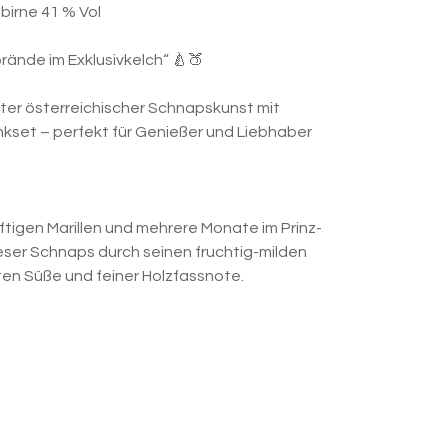
tbirne 41 % Vol
ände im Exklusivkelch“ 🍐🍑
ster österreichischer Schnapskunst mit
kset – perfekt für Genießer und Liebhaber
aftigen Marillen und mehrere Monate im Prinz-
ieser Schnaps durch seinen fruchtig-milden
en Süße und feiner Holzfassnote.