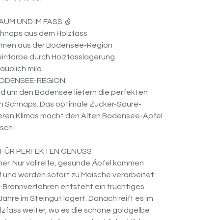
BAUM UND IM FASS 🍏
Schnaps aus dem Holzfass
umen aus der Bodensee-Region
einfarbe durch Holzfasslagerung
aublich mild
BODENSEE-REGION
d um den Bodensee liefern die perfekten
gen Schnaps. Das optimale Zucker-Säure-
eren Klimas macht den Alten Bodensee-Apfel
sch.
 FÜR PERFEKTEN GENUSS
er. Nur vollreife, gesunde Äpfel kommen
f und werden sofort zu Maische verarbeitet.
Brennverfahren entsteht ein fruchtiges
Jahre im Steingut lagert. Danach reift es im
olzfass weiter, wo es die schöne goldgelbe