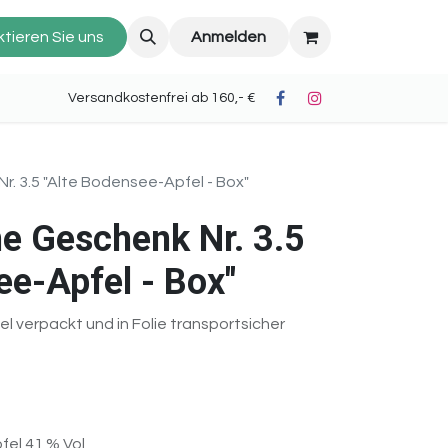
tieren Sie uns
Anmelden
oh II) Versandkostenfrei ab 160,- €
r. 3.5 "Alte Bodensee-Apfel - Box"
e Geschenk Nr. 3.5
ee-Apfel - Box"
l verpackt und in Folie transportsicher
fel 41 % Vol