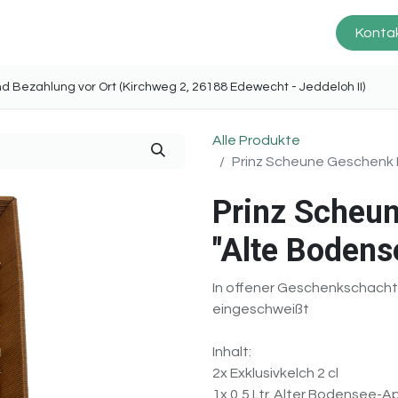
Prinz Scheune
Produkte
Service
Kontak
ng und Bezahlung vor Ort (Kirchweg 2, 26188 Edewecht - Jeddel
Alle Produkte
Prinz Scheune Geschenk N
Prinz Scheun
"Alte Bodens
In offener Geschenkschachte
eingeschweißt
Inhalt:
2x Exklusivkelch 2 cl
1x 0,5 Ltr. Alter Bodensee-Ap