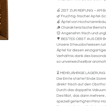
🍏 ZEIT ZUR REIFUNG – AM 
🌿 Fruchtig-frischer Apfel-
🍎 Äpfel von Hochstammbä
🪵 Charakteristische Bernst
😌 Angenehm frisch und ungl
🌳 BESTES OBST AUS DER 
Unsere Streuobstwiesen run
Äpfel für diesen einzigarti
Verhältnis dank des besond
so unverwechselbar aromati
⏳ MEHRJÄHRIGE LAGERUNG
Die Ernte startet Ende Somm
direkt frisch auf den Obstho
Durch das doppelte Vakuum-
Destillat, das dann mehrere 
speziell gefertigten Prinz-H