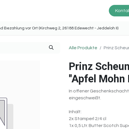
Prinz Scheune
Produkte
Service
Kontak
ng und Bezahlung vor Ort (Kirchweg 2, 26188 Edewecht - Jeddel
Alle Produkte
Prinz Scheu
Prinz Scheun
"Apfel Mohn 
In offener Geschenkschachte
eingeschweißt.
Inhalt:
2x Stamperl 2/4 cl
1x 0,5 Ltr. Butter Scotch Su