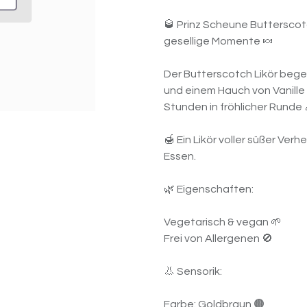
🥃 Prinz Scheune Butterscot
gesellige Momente 🍬
Der Butterscotch Likör bege
und einem Hauch von Vanille 
Stunden in fröhlicher Runde 
🍯 Ein Likör voller süßer Ve
Essen.
🌿 Eigenschaften:
Vegetarisch & vegan 🌱
Frei von Allergenen 🚫
👃 Sensorik:
Farbe: Goldbraun 🟤