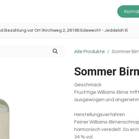
Prinz Scheune
Produkte
Service
Kontak
ng und Bezahlung vor Ort (Kirchweg 2, 26188 Edewecht - Jeddel
Alle Produkte
Sommer Bir
Sommer Birn
Geschmack
Fruchtige Williams-Birne triff
ausgewogen und angenehm e
Herstellungsverfahren
Feiner Williams-Birnenschnap
harmonisch veredelt. So ent
34 % vol.