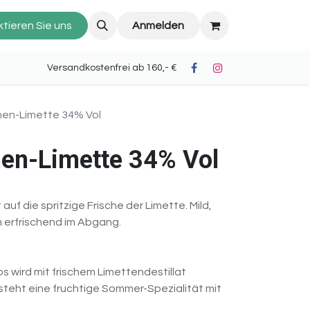
tieren Sie uns
Anmelden
oh II) Versandkostenfrei ab 160,- €
nen-Limette 34% Vol
en-Limette 34% Vol
t auf die spritzige Frische der Limette. Mild,
rfrischend im Abgang.
s wird mit frischem Limettendestillat
steht eine fruchtige Sommer-Spezialität mit