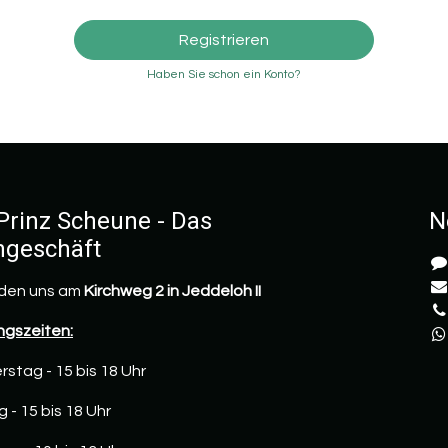
Registrieren
Haben Sie schon ein Konto?
Prinz Scheune - Das
N
hgeschäft
nden uns am
Kirchweg 2 in Jeddeloh II
ngszeiten:
stag - 15 bis 18 Uhr
g - 15 bis 18 Uhr