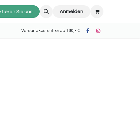
tieren Sie uns
Anmelden
oh II) Versandkostenfrei ab 160,- €